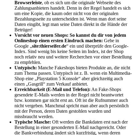
Browserleiste
, ob es sich um die originale Webseite des
Zahlungsanbieters handelt. Denn in der Regel handelt es sich
um eine Kopie, die kaum oder nicht von der originalen
Bezahlungsseite zu unterscheiden ist. Wenn man dort seine
Daten eingibt, legt man seine Daten direkt in die Hände der
Betrüger!
Vorsicht vor neuen Shops:
So kannst du dir von jedem
Onlineshop einen ersten Eindruck machen:
Gebe in
Google „
site:thierseifer.de
“ ein und überprüfe den Google-
Index. Sind wenig bis keine Seiten im Index, ist der Shop
noch relativ neu und weitere Recherchen vor einer Bestellung
zu empfehlen.
Untypisch:
Manche Fakeshops bieten Produkte an, die nicht
zum Thema passen. Untypisch ist z. B. wenn ein Multimedia-
Shop eine „Playstation 5 Konsole“ aber gleichzeitig auch
einen „Gasgrill“ zum Verkauf anbietet.
Erreichbarkeit (E-Mail und Telefon):
An Fake-Shops
gesendete E-Mails werden in der Regel nicht beantwortet
bzw. kommen gar nicht erst an. Oft ist die Rufnummer auch
nicht vergeben. Manchmal spricht man aber auch persönlich
mit der Person, deren Daten gestohlen wurden und
missbraucht werden.
Typische Masche:
Oft werden die Bankdaten erst nach der
Bestellung in einer gesonderten E-Mail nachgereicht. Oder
die Bankverbindung ändert sich kurzfristig, wenn deren