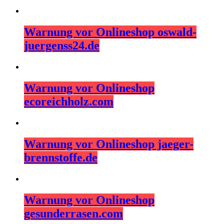
Warnung vor Onlineshop oswald-
juergenss24.de
Warnung vor Onlineshop
ecoreichholz.com
Warnung vor Onlineshop jaeger-
brennstoffe.de
Warnung vor Onlineshop
gesunderrasen.com