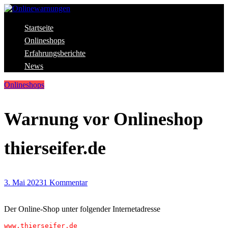
Skip
to
content
Aktuelle Warnungen vor Gefahren im Internet
Startseite
Onlinewarnungen
Onlineshops
Erfahrungsberichte
News
Onlineshops
Warnung vor Onlineshop
thierseifer.de
3. Mai 2023
1 Kommentar
Der Online-Shop unter folgender Internetadresse
www.thierseifer.de