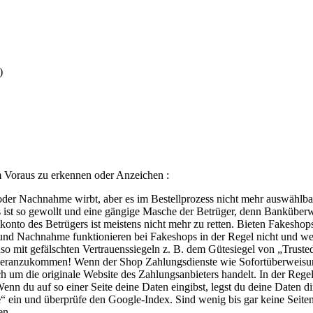
)
m Voraus zu erkennen oder Anzeichen :
 Nachnahme wirbt, aber es im Bestellprozess nicht mehr auswählbar ist
 ist so gewollt und eine gängige Masche der Betrüger, denn Banküberw
to des Betrügers ist meistens nicht mehr zu retten. Bieten Fakeshops 
und Nachnahme funktionieren bei Fakeshops in der Regel nicht und wer
 mit gefälschten Vertrauenssiegeln z. B. dem Gütesiegel von „Trusted
 heranzukommen
!
Wenn der Shop Zahlungsdienste wie Sofortüberweisung
ch um die originale Website des Zahlungsanbieters handelt. In der Rege
Wenn du auf so einer Seite deine Daten eingibst, legst du deine Daten d
e
“ ein und überprüfe den Google-Index. Sind wenig bis gar keine Seiten
en.