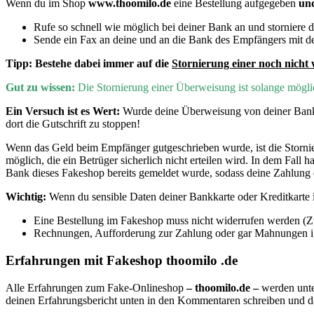
Wenn du im Shop
www.thoomilo.de
eine Bestellung aufgegeben
un
Rufe so schnell wie möglich bei deiner Bank an und storniere
Sende ein Fax an deine und an die Bank des Empfängers mit de
Tipp:
Bestehe dabei immer auf die
Stornierung einer noch nicht 
Gut zu wissen:
D
ie Stornierung einer Überweisung ist solange mög
Ein Versuch ist es Wert:
Wurde deine Überweisung von deiner Bank 
dort die Gutschrift zu stoppen!
Wenn
das Geld beim Empfänger gutgeschrieben wurde, ist die Storn
möglich, die ein Betrüger sicherlich nicht erteilen wird. In dem Fal
Bank dieses Fakeshop bereits gemeldet wurde, sodass deine Zahlung 
Wichtig:
Wenn du sensible Daten deiner Bankkarte oder Kreditkarte im
Eine Bestellung im Fakeshop muss nicht widerrufen werden (
Rechnungen, Aufforderung zur Zahlung oder gar Mahnungen igno
Erfahrungen mit Fakeshop thoomilo .de
Alle Erfahrungen zum Fake-Onlineshop
– thoomilo.de –
werden unte
deinen Erfahrungsbericht unten in den Kommentaren schreiben und 