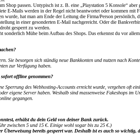
 Shop passen. Untypisch ist z. B. eine „Playstation 5 Konsole“ aber g
te E-Mails werden in der Regel nicht beantwortet oder kommen mit F
 wurde, hat man am Ende der Leitung die Firma/Person persönlich, die 
tellung in einer gesonderten E-Mail nachgereicht. Oder die Bankverbin
droht gesperrt zu werden.
ht sonderlich Mühe beim Aufbau des Shops. Das erkennst du vor allem 
machen?
ern. Sie besorgen sich ständig neue Bankkonten und nutzen nach Konte
onten zur Verfügung haben.
sofort offline genommen?
ine Sperrung des Webhosting-Accounts erreicht wurde, vergehen oft ein
 oder eigene Server haben.
Weshalb sind massenweise Fakeshops im Uml
online gegangen.
nntest, erhälst du dein Geld von deiner Bank zurück.
r zwischen 5 und 15 €. Einige wohl sogar bis zu 25 €.)
Überweisung bereits gesperrt war. Deshalb ist es auch so wichtig