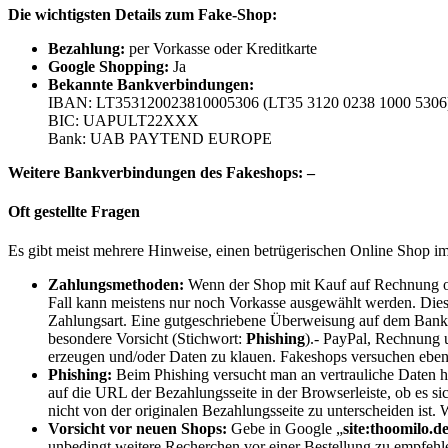
Die wichtigsten Details zum Fake-Shop:
B
ezahlung:
per Vorkasse oder Kreditkarte
Google Shopping:
Ja
Bekannte Bankverbindungen:
IBAN: LT353120023810005306 (LT35 3120 0238 1000 5306
BIC: UAPULT22XXX
Bank: UAB PAYTEND EUROPE
Weitere Bankverbindungen des Fakeshops: –
Oft gestellte Fragen
Es gibt meist mehrere Hinweise, einen betrügerischen Online Shop i
Zahlungsmethoden:
Wenn der Shop mit Kauf auf Rechnung oder
Fall kann meistens nur noch Vorkasse ausgewählt werden. Dies
Zahlungsart. Eine gutgeschriebene Überweisung auf dem Bankkon
besondere Vorsicht (Stichwort:
Phishing
).- PayPal, Rechnung 
erzeugen und/oder Daten zu klauen. Fakeshops versuchen ebenso
Phishing:
Beim Phishing versucht man an vertrauliche Daten
auf die URL der Bezahlungsseite in der Browserleiste, ob es si
nicht von der originalen Bezahlungsseite zu unterscheiden ist. 
Vorsicht vor neuen Shops:
Gebe in Google „
site:thoomilo.d
unbedingt weitere Recherchen vor einer Bestellung zu empfehl