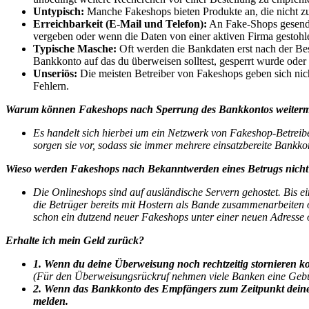
Untypisch:
Manche Fakeshops bieten Produkte an, die nicht zum
Erreichbarkeit (E-Mail und Telefon):
An Fake-Shops gesende
vergeben oder wenn die Daten von einer aktiven Firma gestohlen
Typische Masche:
Oft werden die Bankdaten erst nach der Bes
Bankkonto auf das du überweisen solltest, gesperrt wurde oder 
Unseriös:
Die meisten Betreiber von Fakeshops geben sich nic
Fehlern.
Warum können Fakeshops nach Sperrung des Bankkontos weiter
Es handelt sich hierbei um ein Netzwerk von Fakeshop-Betreib
sorgen sie vor, sodass sie immer mehrere einsatzbereite Bankk
Wieso werden Fakeshops nach Bekanntwerden eines Betrugs nicht 
Die Onlineshops sind auf ausländische Servern gehostet. Bis e
die Betrüger bereits mit Hostern als Bande zusammenarbeiten
schon ein dutzend neuer Fakeshops unter einer neuen Adresse 
Erhalte ich mein Geld zurück?
1. Wenn du deine Überweisung noch rechtzeitig stornieren ko
(Für den Überweisungsrückruf nehmen viele Banken eine Gebüh
2. Wenn das Bankkonto des Empfängers zum Zeitpunkt deiner 
melden.