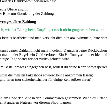
d
auf das Bankkonto überwiesen hast:
 deine Überweisung
r Bitte um Stornierung der Zahlung
wertgestellten Zahlung
lich, wie der Betrag beim Empfänger
noch nicht
gutgeschrieben wurde!
bereits bearbeitet und man versucht dich nun abzuwimmeln, bitte de
ierung deiner Zahlung nicht mehr möglich. Danach ist eine Rückbuch
l hat man in der Regel sein Geld verloren. Ein Hoffnungschimmer bleibt
einige Tage später wieder zurückgebucht wird.
 Bestellprozess eingegeben hast, solltest du deine Karte sofort sperren
Zumal die meisten Fakeshops sowieso keine ankommen lassen)
rieren (nur sicherheitshalber für einige Zeit aufbewahren)
n am Ende der Seite in den Kommentaren gesammelt. Wenn du Erfahru
damit anderen Nutzern vor diesem Shop warnen.