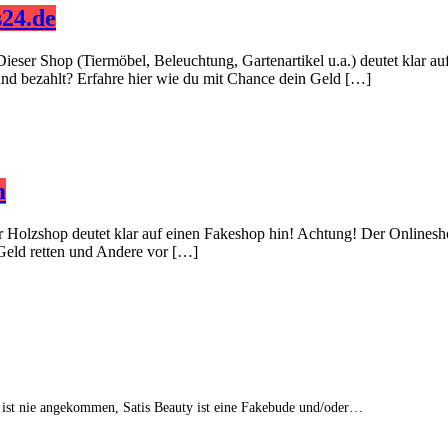
24.de
Dieser Shop (Tiermöbel, Beleuchtung, Gartenartikel u.a.) deutet klar 
 und bezahlt? Erfahre hier wie du mit Chance dein Geld […]
m
er Holzshop deutet klar auf einen Fakeshop hin! Achtung! Der Onlinesh
 Geld retten und Andere vor […]
 ist nie angekommen, Satis Beauty ist eine Fakebude und/oder…