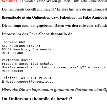
Warnung:
Es werden
keine Waren
geliefert! Bitte gebe keine Best
Du hast bereits bestellt und bezahlt? Erfahre hier wie du mit Chanc
thoomilo.de ist ein Onlineshop bzw. Fakeshop mit Fake-Angebote
Die im Impressum angegebenen Daten
wurden entweder erfunde
Impressum des Fake-Shops
thoomilo.de
:
Thoomilo GbR

St.-Kolomann-Str. 24

85467 Neuching, Oberneuching

DEUTSCHLAND

Vertreten durch:

Frieda Krause, Ilsa Schulze

Umsatzsteuer-Identifikationsnummer gemäß §27 a Umsatzst
DE840750449

Telefon: +49 08121 3912754

E-Mail: support@thoomilo.de
Hinweis: Die im Impressum genannten Personen sind Op
Im Onlineshop thoomilo.de bestellt?