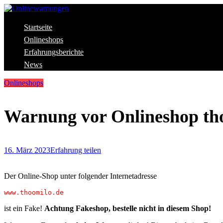
Skip
to
content
Aktuelle Warnungen vor Gefahren im Internet
Startseite
Onlinewarnungen
Onlineshops
Erfahrungsberichte
News
Onlineshops
Warnung vor Onlineshop th
16. März 2023
Erfahrung teilen
Der Online-Shop unter folgender Internetadresse
www.thoomilo.de
ist ein Fake!
Achtung Fakeshop, bestelle nicht in diesem Shop!