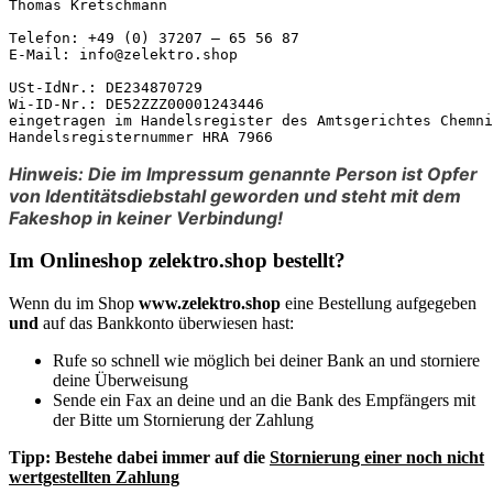
Thomas Kretschmann

Telefon: +49 (0) 37207 – 65 56 87

E-Mail: info@zelektro.shop

USt-IdNr.: DE234870729

Wi-ID-Nr.: DE52ZZZ00001243446

eingetragen im Handelsregister des Amtsgerichtes Chemni
Handelsregisternummer HRA 7966
Hinweis: Die im Impressum genannte Person ist Opfer
von Identitätsdiebstahl geworden und steht mit dem
Fakeshop in keiner Verbindung!
Im Onlineshop zelektro.shop bestellt?
Wenn du im Shop
www.zelektro.shop
eine Bestellung aufgegeben
und
auf das Bankkonto überwiesen hast:
Rufe so schnell wie möglich bei deiner Bank an und storniere
deine Überweisung
Sende ein Fax an deine und an die Bank des Empfängers mit
der Bitte um Stornierung der Zahlung
Tipp:
Bestehe dabei immer auf die
Stornierung einer noch nicht
wertgestellten Zahlung