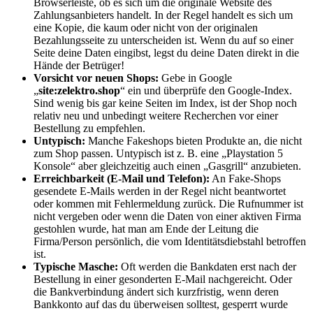
Browserleiste, ob es sich um die originale Website des
Zahlungsanbieters handelt. In der Regel handelt es sich um
eine Kopie, die kaum oder nicht von der originalen
Bezahlungsseite zu unterscheiden ist. Wenn du auf so einer
Seite deine Daten eingibst, legst du deine Daten direkt in die
Hände der Betrüger!
Vorsicht vor neuen Shops:
Gebe in Google
„
site:zelektro.shop
“ ein und überprüfe den Google-Index.
Sind wenig bis gar keine Seiten im Index, ist der Shop noch
relativ neu und unbedingt weitere Recherchen vor einer
Bestellung zu empfehlen.
Untypisch:
Manche Fakeshops bieten Produkte an, die nicht
zum Shop passen. Untypisch ist z. B. eine „Playstation 5
Konsole“ aber gleichzeitig auch einen „Gasgrill“ anzubieten.
Erreichbarkeit (E-Mail und Telefon):
An Fake-Shops
gesendete E-Mails werden in der Regel nicht beantwortet
oder kommen mit Fehlermeldung zurück. Die Rufnummer ist
nicht vergeben oder wenn die Daten von einer aktiven Firma
gestohlen wurde, hat man am Ende der Leitung die
Firma/Person persönlich, die vom Identitätsdiebstahl betroffen
ist.
Typische Masche:
Oft werden die Bankdaten erst nach der
Bestellung in einer gesonderten E-Mail nachgereicht. Oder
die Bankverbindung ändert sich kurzfristig, wenn deren
Bankkonto auf das du überweisen solltest, gesperrt wurde