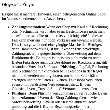
Oft gestellte Fragen
Es gibt meist mehrere Hinweise, einen betrügerischen Online Shop
im Voraus zu erkennen oder Anzeichen :
Zahlungsmethoden:
Wenn der Shop mit Kauf auf Rechnung
oder Nachnahme wirbt, aber es im Bestellprozess nicht mehr
auswählbar ist, sollte man bereits vorsichtig sein! In diesem
Fall kann meistens nur noch Vorkasse ausgewählt werden.
Dies ist so gewollt und eine gängige Masche der Betrüger,
denn Banküberweisung ist für Fakeshops die bevorzugte
Zahlungsart. Eine gutgeschriebene Überweisung auf dem
Bankkonto des Betrügers ist meistens nicht mehr zu retten.
Bieten Fakeshops auch die Bezahlung per Kreditkarte an, gilt
besondere Vorsicht (Stichwort:
Phishing
).- PayPal, Rechnung
und Nachnahme funktionieren bei Fakeshops in der Regel
nicht und werden nur angeboten, um bei dir Seriosität zu
erzeugen und/oder Daten zu klauen. Fakeshops versuchen
ebenso mit gefälschten Vertrauenssiegeln z. B. dem
Gütesiegel von „Trusted Shops“ Vertrauen herzustellen.
Phishing:
Beim Phishing versucht man an vertrauliche Daten
heranzukommen
!
Wenn der Shop Zahlungsdienste wie
Sofortüberweisung, PayPal oder Klarna anbietet, achte
unbedingt auf die URL der Bezahlungsseite in der