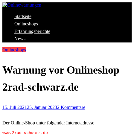
Skip
to
content
Aktuelle Warnungen vor Gefahren im Internet
Startseite
Onlinewarnungen
Onlineshops
Erfahrungsberichte
News
Onlineshops
Warnung vor Onlineshop
2rad-schwarz.de
15. Juli 2021
25. Januar 2023
2 Kommentare
Der Online-Shop unter folgender Internetadresse
www.2rad-schwarz.de