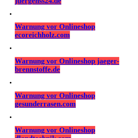
juergenss24.de
Warnung vor Onlineshop
ecoreichholz.com
Warnung vor Onlineshop jaeger-
brennstoffe.de
Warnung vor Onlineshop
gesunderrasen.com
Warnung vor Onlineshop