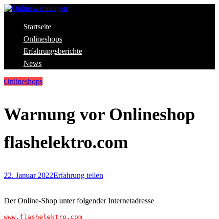
Skip
to
content
Aktuelle Warnungen vor Gefahren im Internet
Startseite
Onlinewarnungen
Onlineshops
Erfahrungsberichte
News
Onlineshops
Warnung vor Onlineshop
flashelektro.com
22. Januar 2022
Erfahrung teilen
Der Online-Shop unter folgender Internetadresse
www.flashelektro.com