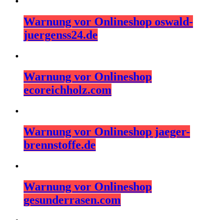
Warnung vor Onlineshop oswald-
juergenss24.de
Warnung vor Onlineshop
ecoreichholz.com
Warnung vor Onlineshop jaeger-
brennstoffe.de
Warnung vor Onlineshop
gesunderrasen.com