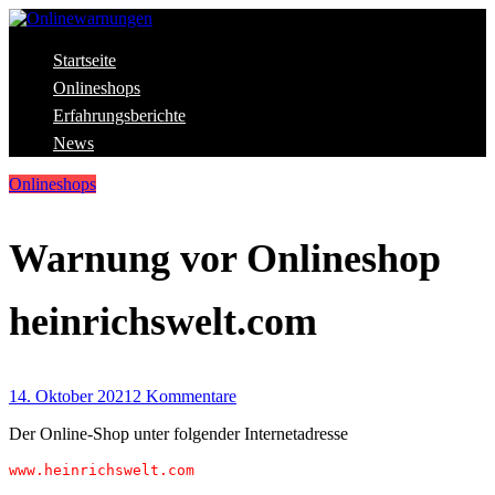
Skip
to
content
Aktuelle Warnungen vor Gefahren im Internet
Startseite
Onlinewarnungen
Onlineshops
Erfahrungsberichte
News
Onlineshops
Warnung vor Onlineshop
heinrichswelt.com
14. Oktober 2021
2 Kommentare
Der Online-Shop unter folgender Internetadresse
www.heinrichswelt.com