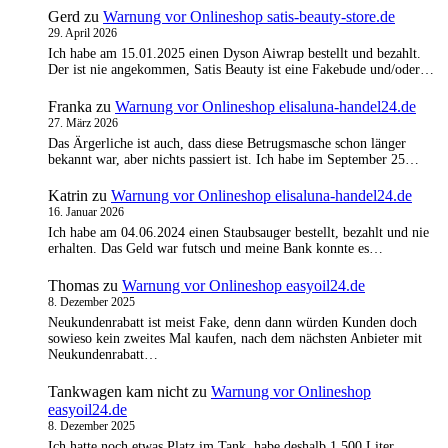
Gerd
zu
Warnung vor Onlineshop satis-beauty-store.de
29. April 2026
Ich habe am 15.01.2025 einen Dyson Aiwrap bestellt und bezahlt.
Der ist nie angekommen, Satis Beauty ist eine Fakebude und/oder…
Franka
zu
Warnung vor Onlineshop elisaluna-handel24.de
27. März 2026
Das Ärgerliche ist auch, dass diese Betrugsmasche schon länger
bekannt war, aber nichts passiert ist. Ich habe im September 25…
Katrin
zu
Warnung vor Onlineshop elisaluna-handel24.de
16. Januar 2026
Ich habe am 04.06.2024 einen Staubsauger bestellt, bezahlt und nie
erhalten. Das Geld war futsch und meine Bank konnte es…
Thomas
zu
Warnung vor Onlineshop easyoil24.de
8. Dezember 2025
Neukundenrabatt ist meist Fake, denn dann würden Kunden doch
sowieso kein zweites Mal kaufen, nach dem nächsten Anbieter mit
Neukundenrabatt…
Tankwagen kam nicht
zu
Warnung vor Onlineshop
easyoil24.de
8. Dezember 2025
Ich hatte noch etwas Platz im Tank, habe deshalb 1.500 Liter