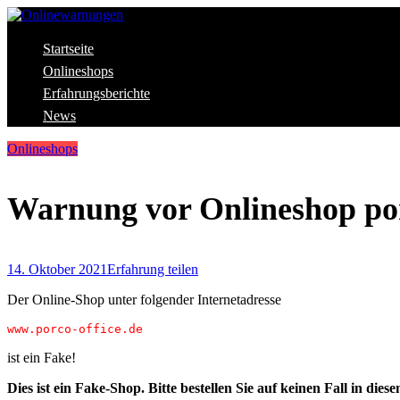
Skip
to
content
Aktuelle Warnungen vor Gefahren im Internet
Startseite
Onlinewarnungen
Onlineshops
Erfahrungsberichte
News
Onlineshops
Warnung vor Onlineshop por
14. Oktober 2021
Erfahrung teilen
Der Online-Shop unter folgender Internetadresse
www.porco-office.de
ist ein Fake!
Dies ist ein Fake-Shop. Bitte
bestellen Sie auf keinen Fall in die