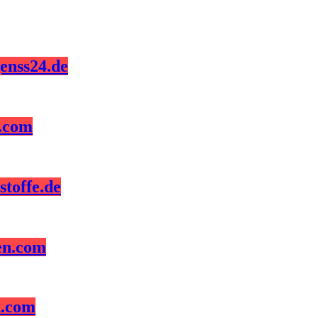
enss24.de
z.com
toffe.de
en.com
k.com