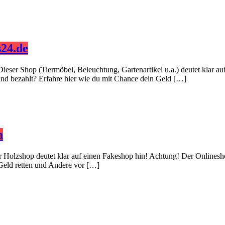
24.de
Dieser Shop (Tiermöbel, Beleuchtung, Gartenartikel u.a.) deutet klar 
 und bezahlt? Erfahre hier wie du mit Chance dein Geld […]
m
er Holzshop deutet klar auf einen Fakeshop hin! Achtung! Der Onlinesh
 Geld retten und Andere vor […]