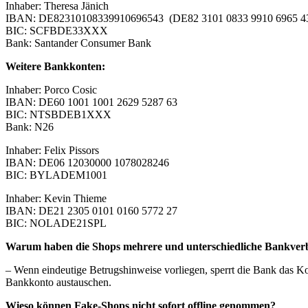
Inhaber: Theresa Jänich
IBAN: DE82310108339910696543 (DE82 3101 0833 9910 6965 4
BIC: SCFBDE33XXX
Bank: Santander Consumer Bank
Weitere Bankkonten:
Inhaber: Porco Cosic
IBAN: DE60 1001 1001 2629 5287 63
BIC: NTSBDEB1XXX
Bank: N26
Inhaber: Felix Pissors
IBAN: DE06 12030000 1078028246
BIC: BYLADEM1001
Inhaber: Kevin Thieme
IBAN: DE21 2305 0101 0160 5772 27
BIC: NOLADE21SPL
Warum haben die Shops mehrere und unterschiedliche Bankve
– Wenn eindeutige Betrugshinweise vorliegen, sperrt die Bank das Kon
Bankkonto austauschen.
Wieso können Fake-Shops nicht sofort offline genommen?