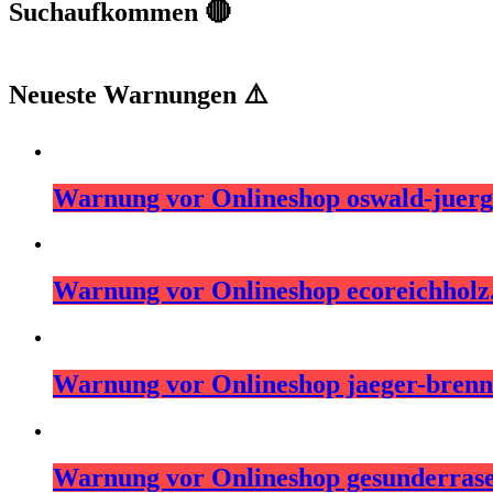
Suchaufkommen 🔴
Neueste Warnungen ⚠️
Warnung vor Onlineshop oswald-juerg
Warnung vor Onlineshop ecoreichhol
Warnung vor Onlineshop jaeger-brenns
Warnung vor Onlineshop gesunderras