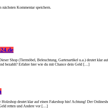
n nächsten Kommentar speichern.
24.de
Dieser Shop (Tiermöbel, Beleuchtung, Gartenartikel u.a.) deutet klar 
 und bezahlt? Erfahre hier wie du mit Chance dein Geld […]
m
er Holzshop deutet klar auf einen Fakeshop hin! Achtung! Der Onlinesh
 Geld retten und Andere vor […]