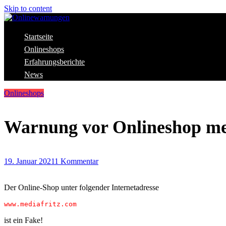
Skip to content
Aktuelle Warnungen vor Gefahren im Internet
Startseite
Onlinewarnungen
Onlineshops
Erfahrungsberichte
News
Onlineshops
Warnung vor Onlineshop me
19. Januar 2021
1 Kommentar
Der Online-Shop unter folgender Internetadresse
www.mediafritz.com
ist ein Fake!