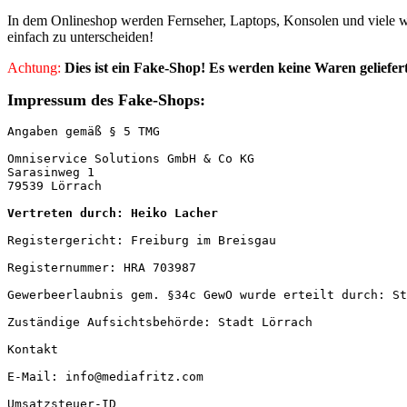
In dem Onlineshop werden Fernseher, Laptops, Konsolen und viele wei
einfach zu unterscheiden!
Achtung:
Dies ist ein Fake-Shop! Es werden keine Waren geliefer
Impressum des Fake-Shops:
Angaben gemäß § 5 TMG

Omniservice Solutions GmbH & Co KG

Sarasinweg 1

79539 Lörrach

Vertreten durch: Heiko Lacher
Registergericht: Freiburg im Breisgau

Registernummer: HRA 703987

Gewerbeerlaubnis gem. §34c GewO wurde erteilt durch: St
Zuständige Aufsichtsbehörde: Stadt Lörrach

Kontakt

E-Mail: info@mediafritz.com

Umsatzsteuer-ID
