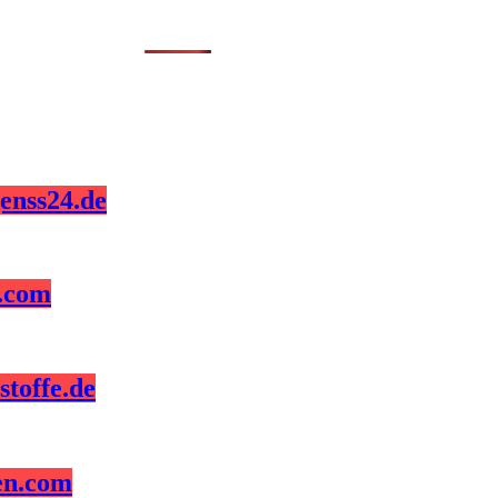
enss24.de
z.com
toffe.de
en.com