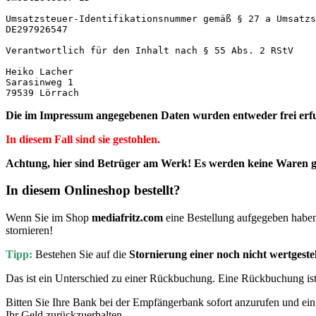
Umsatzsteuer-Identifikationsnummer gemäß § 27 a Umsatzs
DE297926547

Verantwortlich für den Inhalt nach § 55 Abs. 2 RStV

Heiko Lacher

Sarasinweg 1

79539 Lörrach
Die im Impressum angegebenen Daten wurden entweder
frei er
In diesem Fall sind sie gestohlen.
Achtung, hier sind Betrüger am Werk! Es werden keine Waren geli
In diesem Onlineshop bestellt?
Wenn Sie im Shop
mediafritz.com
eine Bestellung aufgegeben haben 
stornieren!
Tipp:
Bestehen Sie auf die
Stornierung einer noch nicht wertgeste
Das ist ein Unterschied zu einer Rückbuchung. Eine Rückbuchung ist n
Bitten Sie Ihre Bank bei der Empfängerbank sofort anzurufen und ei
Ihr Geld zurückzuerhalten.