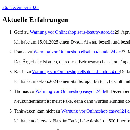
26. Dezember 2025
Aktuelle Erfahrungen
Gerd
zu
Warnung vor Onlineshop satis-beauty-store.de
29. Apri
Ich habe am 15.01.2025 einen Dyson Aiwrap bestellt und bezah
Franka
zu
Warnung vor Onlineshop elisaluna-handel24.de
27. 
Das Ärgerliche ist auch, dass diese Betrugsmasche schon länger
Katrin
zu
Warnung vor Onlineshop elisaluna-handel24.de
16. J
Ich habe am 04.06.2024 einen Staubsauger bestellt, bezahlt u
Thomas
zu
Warnung vor Onlineshop easyoil24.de
8. Dezember
Neukundenrabatt ist meist Fake, denn dann würden Kunden do
Tankwagen kam nicht
zu
Warnung vor Onlineshop easyoil24.d
Ich hatte noch etwas Platz im Tank, habe deshalb 1.500 Liter 