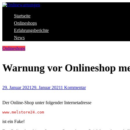
Skip
to
content
Aktuelle Warnungen vor Gefahren im Internet
Startseite
Onlinewarnungen
Onlineshops
Erfahrungsberichte
News
Onlineshops
Warnung vor Onlineshop me
29. Januar 2021
29. Januar 2021
1 Kommentar
Der Online-Shop unter folgender Internetadresse
www.melstore24.com
ist ein Fake!