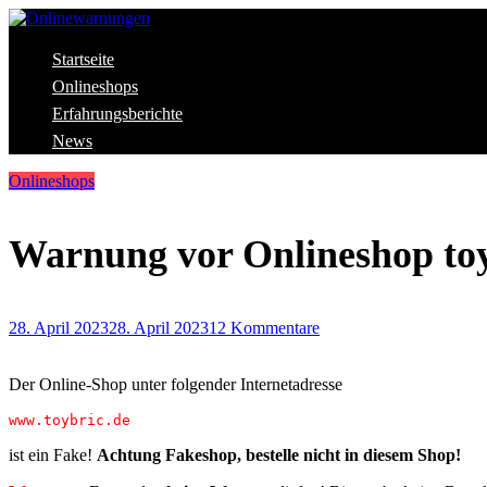
Skip
to
content
Aktuelle Warnungen vor Gefahren im Internet
Startseite
Onlinewarnungen
Onlineshops
Erfahrungsberichte
News
Onlineshops
Warnung vor Onlineshop toy
28. April 2023
28. April 2023
12 Kommentare
Der Online-Shop unter folgender Internetadresse
www.toybric.de
ist ein Fake!
Achtung Fakeshop, bestelle nicht in diesem Shop!