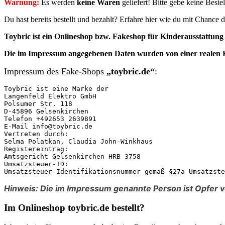
Warnung:
Es werden
keine Waren
geliefert! Bitte gebe keine Best
Du hast bereits bestellt und bezahlt? Erfahre hier wie du mit Chanc
Toybric ist ein Onlineshop bzw. Fakeshop für Kinderausstattu
Die im Impressum angegebenen
Daten
wurden von einer realen
Impressum des Fake-Shops
„toybric.de“
:
Toybric ist eine Marke der

Langenfeld Elektro GmbH

Polsumer Str. 118

D-45896 Gelsenkirchen

Telefon +492653 2639891

E-Mail info@toybric.de

Vertreten durch:

Selma Polatkan, Claudia John-Winkhaus

Registereintrag:

Amtsgericht Gelsenkirchen HRB 3758

Umsatzsteuer-ID:

Umsatzsteuer-Identifikationsnummer gemäß §27a Umsatzste
Hinweis: Die im Impressum genannte Person ist Opfer v
Im Onlineshop toybric.de bestellt?