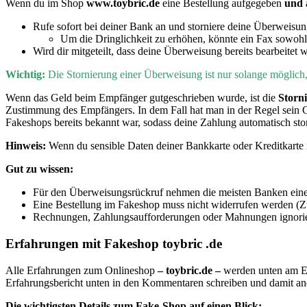
Wenn du im Shop
www.toybric.de
eine Bestellung aufgegeben
und
Rufe sofort bei deiner Bank an und storniere deine Überweisu
Um die Dringlichkeit zu erhöhen, könnte ein Fax sowohl
Wird dir mitgeteilt, dass deine Überweisung bereits bearbeitet 
Wichtig:
D
ie Stornierung einer Überweisung ist nur solange möglic
Wenn
das Geld beim Empfänger gutgeschrieben wurde, ist die
Storn
Zustimmung des Empfängers. In dem Fall hat man in der Regel sein 
Fakeshops bereits bekannt war, sodass deine Zahlung automatisch sto
Hinweis:
Wenn du sensible Daten deiner Bankkarte oder Kreditkarte i
Gut zu wissen:
Für den Überweisungsrückruf nehmen die meisten Banken eine
Eine Bestellung im Fakeshop muss nicht widerrufen werden (Zu
Rechnungen, Zahlungsaufforderungen oder Mahnungen ignorier
Erfahrungen mit Fakeshop toybric .de
Alle Erfahrungen zum Onlineshop
– toybric.de –
werden unten am En
Erfahrungsbericht unten in den Kommentaren schreiben und damit a
Die wichtigsten Details zum Fake-Shop auf einen Blick: