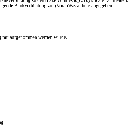
neue Bankverbindung zu dem Fake-Onlineshop „Toybric.de“ zu melden.
folgende Bankverbindung zur (Vorab)Bezahlung angegeben:
ung mit aufgenommen werden würde.
ng