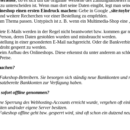
erleiste
, ob es sich um die originale Webseite des Zahlungsanbieters h
zu unterscheiden ist. Wenn man dort seine Daten eingibt, legt man sein
ineshop einen ersten Eindruck machen:
Gebe in Google „
site:toybr
 und weitere Recherchen vor einer Bestellung zu empfehlen.
um Thema passen. Untypisch ist z. B. wenn ein Multimedia-Shop eine „P
e E-Mails werden in der Regel nicht beantwortet bzw. kommen gar nic
 Person, deren Daten gestohlen wurden und missbraucht werden.
tellung in einer gesonderten E-Mail nachgereicht. Oder die Bankverbin
droht gesperrt zu werden.
eim Aufbau des Onlineshops. Diese erkennst du unter anderem an schlec
Preise.
machen?
 Fakeshop-Betreibern. Sie besorgen sich ständig neue Bankkonten und 
nsatzbereite Bankkonten zur Verfügung haben.
sofort offline genommen?
ine Sperrung des Webhosting-Accounts erreicht wurde, vergehen oft ein
ten und/oder eigene Server besitzen.
akeshop offline geht bzw. gesperrt wird, sind oft schon ein dutzend n