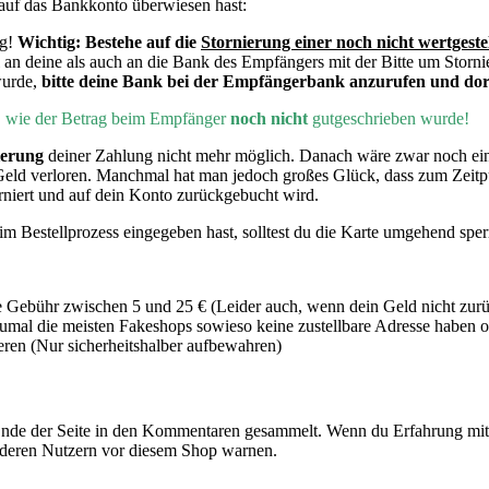
auf das Bankkonto überwiesen hast:
ng!
Wichtig:
Bestehe auf die
Stornierung einer noch nicht wertgeste
 an deine als auch an die Bank des Empfängers mit der Bitte um Storni
wurde,
bitte deine Bank bei der Empfängerbank anzurufen und dort
h, wie der Betrag beim Empfänger
noch nicht
gutgeschrieben wurde!
ierung
deiner Zahlung nicht mehr möglich. Danach wäre zwar noch e
Geld verloren. Manchmal hat man jedoch großes Glück, dass zum Zeit
rniert und auf dein Konto zurückgebucht wird.
m Bestellprozess eingegeben hast, solltest du die Karte umgehend sper
 Gebühr zwischen 5 und 25 € (Leider auch, wenn dein Geld nicht zur
mal die meisten Fakeshops sowieso keine zustellbare Adresse haben od
en (Nur sicherheitshalber aufbewahren)
de der Seite in den Kommentaren gesammelt. Wenn du Erfahrung mit 
nderen Nutzern vor diesem Shop warnen.