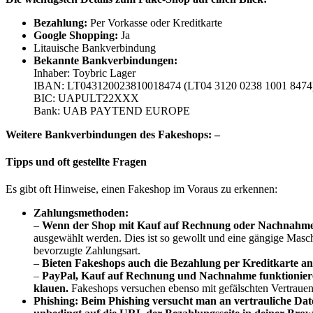
B
ezahlung:
Per Vorkasse oder Kreditkarte
Google Shopping:
Ja
Litauische Bankverbindung
Bekannte Bankverbindungen:
Inhaber: Toybric Lager
IBAN: LT043120023810018474 (LT04 3120 0238 1001 8474
BIC: UAPULT22XXX
Bank: UAB PAYTEND EUROPE
Weitere Bankverbindungen des Fakeshops: –
Tipps und oft gestellte Fragen
Es gibt oft Hinweise, einen Fakeshop im Voraus zu erkennen:
Zahlungsmethoden:
–
Wenn der Shop mit Kauf auf Rechnung oder Nachnahme wi
ausgewählt werden. Dies ist so gewollt und eine gängige Masche
bevorzugte Zahlungsart.
–
Bieten Fakeshops auch die Bezahlung per Kreditkarte an,
–
PayPal, Kauf auf Rechnung und Nachnahme funktionieren
klauen.
Fakeshops versuchen ebenso mit gefälschten Vertrauen
Phishing:
Beim Phishing versucht man an vertrauliche D