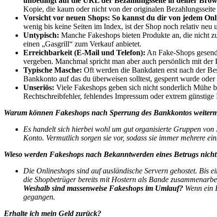
unbedingt auf die URL der Bezahlungsseite in deiner Brows
Kopie, die kaum oder nicht von der originalen Bezahlungsseite 
Vorsicht vor neuen Shops:
So kannst du dir von jedem Onl
wenig bis keine Seiten im Index, ist der Shop noch relativ neu
Untypisch:
Manche Fakeshops bieten Produkte an, die nicht z
einen „Gasgrill“ zum Verkauf anbietet.
Erreichbarkeit (E-Mail und Telefon):
An Fake-Shops gesendet
vergeben. Manchmal spricht man aber auch persönlich mit der
Typische Masche:
Oft werden die Bankdaten erst nach der Bes
Bankkonto auf das du überweisen solltest, gesperrt wurde oder 
Unseriös:
Viele Fakeshops geben sich nicht sonderlich Mühe b
Rechtschreibfehler, fehlendes Impressum oder extrem günstige 
Warum können Fakeshops nach Sperrung des Bankkontos weiter
Es handelt sich hierbei wohl um gut organisierte Gruppen von
Konto. Vermutlich sorgen sie vor, sodass sie immer mehrere ei
Wieso werden Fakeshops nach Bekanntwerden eines Betrugs nicht 
Die Onlineshops sind auf ausländische Servern gehostet. Bis e
die Shopbetrüger bereits mit Hostern als Bande zusammenarbei
Weshalb sind massenweise Fakeshops im Umlauf?
Wenn ein F
gegangen.
Erhalte ich mein Geld zurück?