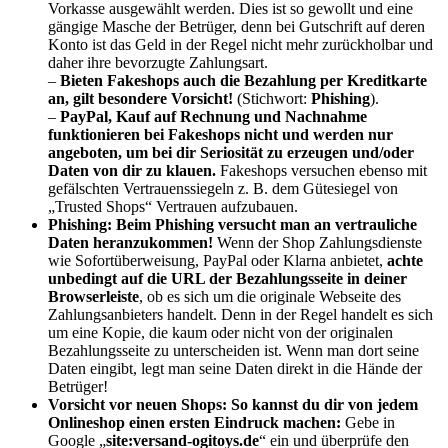
Vorkasse ausgewählt werden. Dies ist so gewollt und eine
gängige Masche der Betrüger, denn bei Gutschrift auf deren
Konto ist das Geld in der Regel nicht mehr zurückholbar und
daher ihre bevorzugte Zahlungsart.
–
Bieten Fakeshops auch die Bezahlung per Kreditkarte
an, gilt besondere Vorsicht!
(Stichwort:
Phishing
).
–
PayPal, Kauf auf Rechnung und Nachnahme
funktionieren bei Fakeshops nicht und werden nur
angeboten, um bei dir Seriosität zu erzeugen und/oder
Daten von dir zu klauen.
Fakeshops versuchen ebenso mit
gefälschten Vertrauenssiegeln z. B. dem Gütesiegel von
„Trusted Shops“ Vertrauen aufzubauen.
Phishing:
Beim Phishing versucht man an vertrauliche
Daten heranzukommen
!
Wenn der Shop Zahlungsdienste
wie Sofortüberweisung, PayPal oder Klarna anbietet,
achte
unbedingt auf die URL der Bezahlungsseite in deiner
Browserleiste
, ob es sich um die originale Webseite des
Zahlungsanbieters handelt. Denn in der Regel handelt es sich
um eine Kopie, die kaum oder nicht von der originalen
Bezahlungsseite zu unterscheiden ist. Wenn man dort seine
Daten eingibt, legt man seine Daten direkt in die Hände der
Betrüger!
Vorsicht vor neuen Shops:
So kannst du dir von jedem
Onlineshop einen ersten Eindruck machen:
Gebe in
Google „
site:versand-ogitoys.de
“ ein und überprüfe den