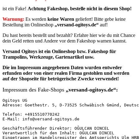
ist ein Fake!
Achtung Fakeshop, bestelle nicht in diesem Shop!
Warnung:
Es werden
keine Waren
geliefert! Bitte gebe keine
Bestellung im Onlineshop
„versand-ogitoys.de“
auf!
Du hast bereits bestellt und bezahlt? Erfahre hier wie du mit Chance
dein Geld retten und Andere vor dem Fakeshop warnen kannst.
Versand Ogitoys ist ein Onlineshop bzw. Fakeshop für
Trampolins, Werkzeuge, Gartenartikel usw.
Die im Impressum angegebenen
Daten
wurden entweder
erfunden oder von einer realen Firma gestohlen und
werden
auf der Shopseite für betrügerische Zwecke verwendet!
Impressum des Fake-Shops
„versand-ogitoys.de“:
Ogitoys UG

Adresse: Goethestr. 5, D-73525 Schwäbisch Gmünd, Deutsc
Telefon: +4915510770242

E-Mail: info@versand-ogitoys.de

Geschäftsführender Direktor: OĞULCAN DINCEL

Verantwortlich für den Inhalt: OĞULCAN DINCEL

Eingetragen im Handelsregister des Amtsgerichts Ulm HRB