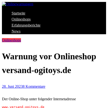
Skip
to
content
Aktuelle Warnungen vor Gefahren im Internet
Startseite
Onlinewarnungen
Onlineshops
Erfahrungsberichte
News
Onlineshops
Warnung vor Onlineshop
versand-ogitoys.de
28. Juni 2023
8 Kommentare
Der Online-Shop unter folgender Internetadresse
www.versand-ogitoys.de