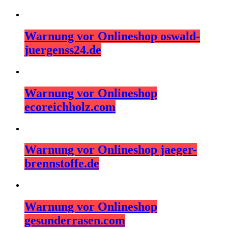
Warnung vor Onlineshop oswald-
juergenss24.de
Warnung vor Onlineshop
ecoreichholz.com
Warnung vor Onlineshop jaeger-
brennstoffe.de
Warnung vor Onlineshop
gesunderrasen.com