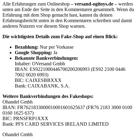
Alle Erfahrungen zum Onlineshop
– versand-ogitoys.de –
werden
unten am Ende der Seite in den Kommentaren gesammelt. Wenn du
Erfahrung mit dem Shop gemacht hast, kannst du deinen
Erfahrungsbericht unten in den Kommentaren schreiben und damit
anderen Nutzern vor diesem Shop warnen.
Die wichtigsten Details zum Fake-Shop auf einen Blick:
B
ezahlung:
Nur per Vorkasse
Google Shopping:
Ja
Bekannte Bankverbindungen:
Inhaber: OVersand Gmbh
IBAN: ES9221000446700200206993 (ES92 2100 0446
7002 0020 6993)
BIC: CAIXESBBXXX
Bank: CAIXABANK, S.A.
Weitere Bankverbindungen des Fakeshops:
Ohandel Gmbh
IBAN: FR7621833000010001601625637 (FR76 2183 3000 0100
0160 1625 637)
BIC: PRNSFRP1XXX
Bank: PFS CARD SERVICES IRELAND LIMITED
Ohandel Gmbh