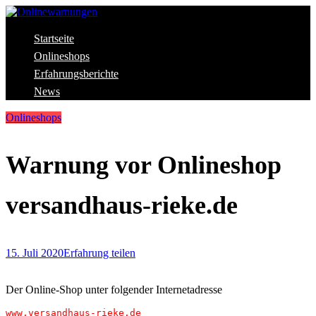
Skip
to
content
Aktuelle Warnungen vor Gefahren im Internet
Startseite
Onlinewarnungen
Onlineshops
Erfahrungsberichte
News
Onlineshops
Warnung vor Onlineshop
versandhaus-rieke.de
15. Juli 2020
Erfahrung teilen
Der Online-Shop unter folgender Internetadresse
www.versandhaus-rieke.de