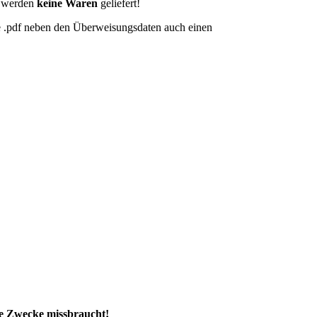
s werden
keine Waren
geliefert!
ie .pdf neben den Überweisungsdaten auch einen
che Zwecke missbraucht!