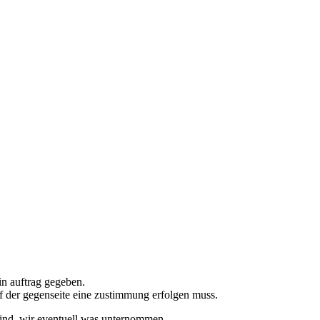
in auftrag gegeben.
uf der gegenseite eine zustimmung erfolgen muss.
sind, wir eventuell was unternommen.