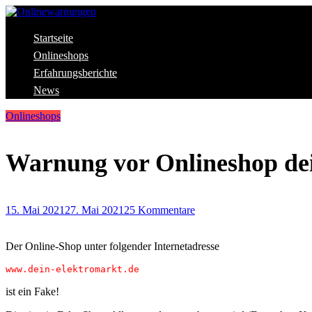
Skip
to
content
Aktuelle Warnungen vor Gefahren im Internet
Startseite
Onlinewarnungen
Onlineshops
Erfahrungsberichte
News
Onlineshops
Warnung vor Onlineshop dei
15. Mai 2021
27. Mai 2021
25 Kommentare
Der Online-Shop unter folgender Internetadresse
www.dein-elektromarkt.de
ist ein Fake!