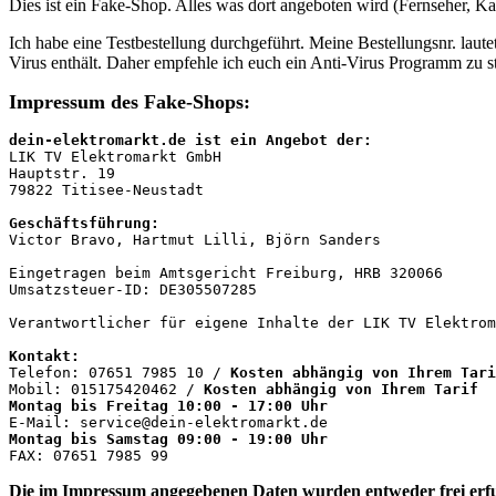
Dies ist ein Fake-Shop. Alles was dort angeboten wird (Fernseher, 
Ich habe eine Testbestellung durchgeführt. Meine Bestellungsnr. lau
Virus enthält. Daher empfehle ich euch ein Anti-Virus Programm zu st
Impressum des Fake-Shops:
dein-elektromarkt.de ist ein Angebot der:
LIK TV Elektromarkt GmbH

Hauptstr. 19

79822 Titisee-Neustadt

Geschäftsführung:
Victor Bravo, Hartmut Lilli, Björn Sanders

Eingetragen beim Amtsgericht Freiburg, HRB 320066

Umsatzsteuer-ID: DE305507285

Verantwortlicher für eigene Inhalte der LIK TV Elektrom
Kontakt:
Telefon: 07651 7985 10 / 
Kosten abhängig von Ihrem Tari
Mobil: 015175420462 / 
Kosten abhängig von Ihrem Tarif
Montag bis Freitag 10:00 - 17:00 Uhr
Montag bis Samstag 09:00 - 19:00 Uhr
FAX: 07651 7985 99
Die im Impressum angegebenen Daten wurden entweder
frei er