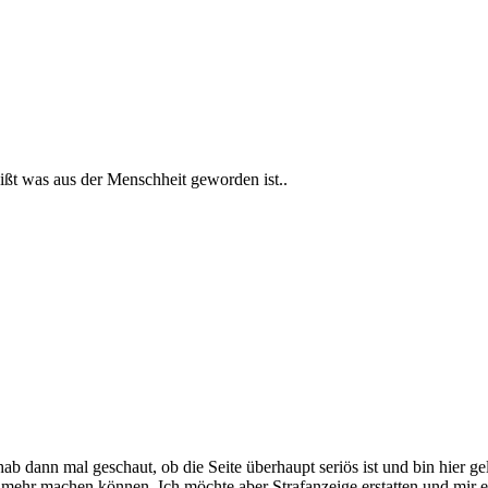
eißt was aus der Menschheit geworden ist..
ab dann mal geschaut, ob die Seite überhaupt seriös ist und bin hier ge
mehr machen können. Ich möchte aber Strafanzeige erstatten und mir 