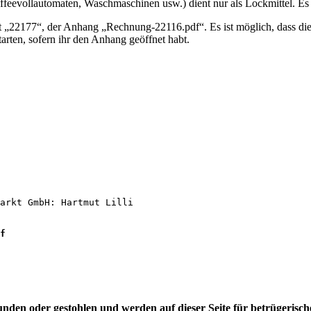
Kaffeevollautomaten, Waschmaschinen usw.) dient nur als Lockmittel. E
tet „22177“, der Anhang „Rechnung-22116.pdf“. Es ist möglich, dass d
arten, sofern ihr den Anhang geöffnet habt.
arkt GmbH: Hartmut Lilli

f
funden oder gestohlen und werden auf dieser Seite für betrügeris