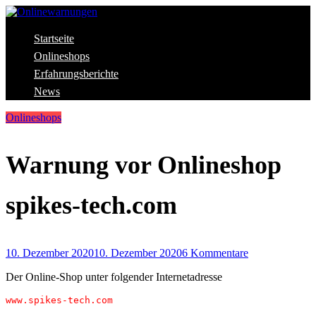
Skip
to
content
Aktuelle Warnungen vor Gefahren im Internet
Startseite
Onlinewarnungen
Onlineshops
Erfahrungsberichte
News
Onlineshops
Warnung vor Onlineshop
spikes-tech.com
10. Dezember 2020
10. Dezember 2020
6 Kommentare
Der Online-Shop unter folgender Internetadresse
www.spikes-tech.com