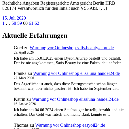
Rechtliche Angaben Registergericht: Amtsgericht Berlin HRB
826174 Verantwortlich für den Inhalt nach § 55 Abs. […]
15. Juli 2020
Seitennummerierung
1
…
58
59
60
61
62
der
Aktuelle Erfahrungen
Beiträge
Gerd
zu
Warnung vor Onlineshop satis-beauty-store.de
29. April 2026
Ich habe am 15.01.2025 einen Dyson Aiwrap bestellt und bezahlt.
Der ist nie angekommen, Satis Beauty ist eine Fakebude und/oder…
Franka
zu
Warnung vor Onlineshop elisaluna-handel24.de
27. März 2026
Das Ärgerliche ist auch, dass diese Betrugsmasche schon länger
bekannt war, aber nichts passiert ist. Ich habe im September 25…
Katrin
zu
Warnung vor Onlineshop elisaluna-handel24.de
16. Januar 2026
Ich habe am 04.06.2024 einen Staubsauger bestellt, bezahlt und nie
erhalten. Das Geld war futsch und meine Bank konnte es…
Thomas
zu
Warnung vor Onlineshop easyoil24.de