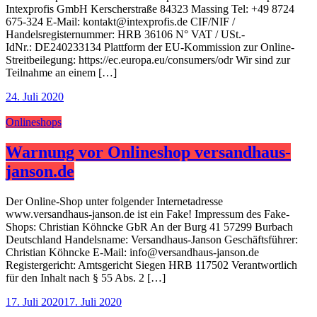
Intexprofis GmbH Kerscherstraße 84323 Massing Tel: +49 8724
675-324 E-Mail: kontakt@intexprofis.de CIF/NIF /
Handelsregisternummer: HRB 36106 N° VAT / USt.-
IdNr.: DE240233134 Plattform der EU-Kommission zur Online-
Streitbeilegung: https://ec.europa.eu/consumers/odr Wir sind zur
Teilnahme an einem […]
24. Juli 2020
Onlineshops
Warnung vor Onlineshop versandhaus-
janson.de
Der Online-Shop unter folgender Internetadresse
www.versandhaus-janson.de ist ein Fake! Impressum des Fake-
Shops: Christian Köhncke GbR An der Burg 41 57299 Burbach
Deutschland Handelsname: Versandhaus-Janson Geschäftsführer:
Christian Köhncke E-Mail: info@versandhaus-janson.de
Registergericht: Amtsgericht Siegen HRB 117502 Verantwortlich
für den Inhalt nach § 55 Abs. 2 […]
17. Juli 2020
17. Juli 2020