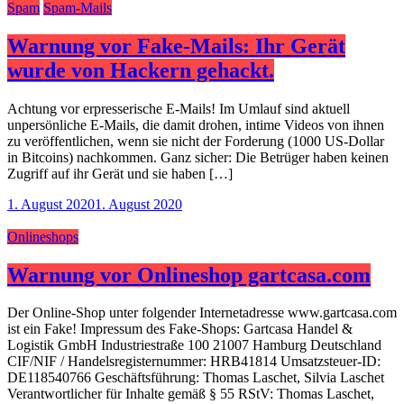
Spam
Spam-Mails
Warnung vor Fake-Mails: Ihr Gerät
wurde von Hackern gehackt.
Achtung vor erpresserische E-Mails! Im Umlauf sind aktuell
unpersönliche E-Mails, die damit drohen, intime Videos von ihnen
zu veröffentlichen, wenn sie nicht der Forderung (1000 US-Dollar
in Bitcoins) nachkommen. Ganz sicher: Die Betrüger haben keinen
Zugriff auf ihr Gerät und sie haben […]
1. August 2020
1. August 2020
Onlineshops
Warnung vor Onlineshop gartcasa.com
Der Online-Shop unter folgender Internetadresse www.gartcasa.com
ist ein Fake! Impressum des Fake-Shops: Gartcasa Handel &
Logistik GmbH Industriestraße 100 21007 Hamburg Deutschland
CIF/NIF / Handelsregisternummer: HRB41814 Umsatzsteuer-ID:
DE118540766 Geschäftsführung: Thomas Laschet, Silvia Laschet
Verantwortlicher für Inhalte gemäß § 55 RStV: Thomas Laschet,