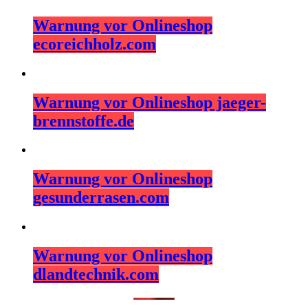
Warnung vor Onlineshop
ecoreichholz.com
Warnung vor Onlineshop jaeger-
brennstoffe.de
Warnung vor Onlineshop
gesunderrasen.com
Warnung vor Onlineshop
dlandtechnik.com