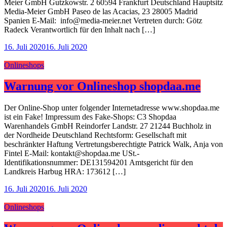
Meier GmbH Gutzkowstr. 2 60594 Frankfurt Deutschland Hauptsitz
Media-Meier GmbH Paseo de las Acacias, 23 28005 Madrid
Spanien E-Mail: info@media-meier.net Vertreten durch: Götz
Radeck Verantwortlich für den Inhalt nach […]
16. Juli 2020
16. Juli 2020
Onlineshops
Warnung vor Onlineshop shopdaa.me
Der Online-Shop unter folgender Internetadresse www.shopdaa.me
ist ein Fake! Impressum des Fake-Shops: C3 Shopdaa
Warenhandels GmbH Reindorfer Landstr. 27 21244 Buchholz in
der Nordheide Deutschland Rechtsform: Gesellschaft mit
beschränkter Haftung Vertretungsberechtigte Patrick Walk, Anja von
Fintel E-Mail: kontakt@shopdaa.me USt.-
Identifikationsnummer: DE131594201 Amtsgericht für den
Landkreis Harbug HRA: 173612 […]
16. Juli 2020
16. Juli 2020
Onlineshops