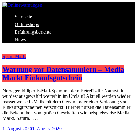
Skip
to
content
Aktuelle Warnungen vor Gefahren im Internet
Startseite
Onlinewarnungen
Onlineshops
Erfahrungsberichte
News
Spam-Mails
Warnung vor Datensammlern – Media
Markt Einkaufsgutschein
Nerviger, billiger E-Mail-Spam mit dem Betreff #Ihr Name# du
wurdest ausgewahlt! weiterhin im Umlauf! Aktuell werden wieder
massenweise E-Mails mit dem Gewinn oder einer Verlosung von
Einkaufsgutscheinen verschickt. Hierbei nutzen die Datensammler
die Bekanntheit von großen Geschäften wie beispielsweise Media
Markt, Saturn, […]
1. August 2020
1. August 2020